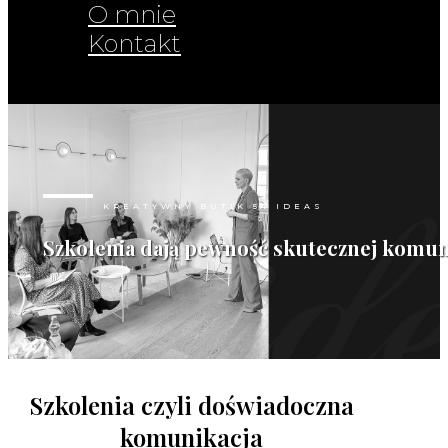
O mnie
Kontakt
KREATYWNY BUTIK 54 IDEAS
Szkolenia dają pewność skutecznej komuni
Szkolenia czyli doświadoczna
komunikacja